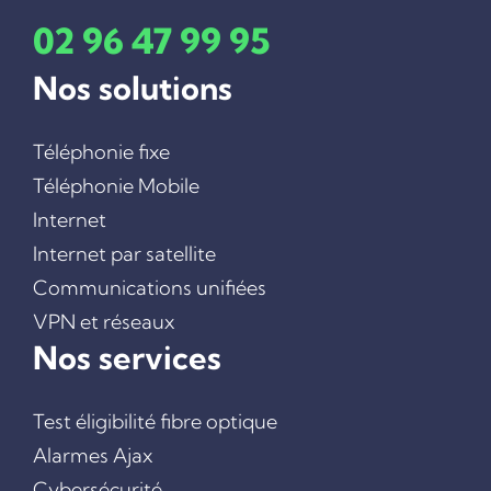
INTERNET PAR SATELLITE
02 96 47 99 95
COMMUNICATIONS UNIFIÉES
Nos solutions
VPN ET RÉSEAUX
CYBERSÉCURITÉ
ALARMES AJAX
Téléphonie fixe
VIDÉOSURVEILLANCE
Téléphonie Mobile
VISIOCONFERENCE
Internet
SAUVEGARDE DE DONNÉES
Internet par satellite
DÉBOUCHAGE DE FOURREAUX
Communications unifiées
L’ÉQUIPE
VPN et réseaux
CONTACT
Nos services
Test éligibilité fibre optique
Alarmes Ajax
Cybersécurité