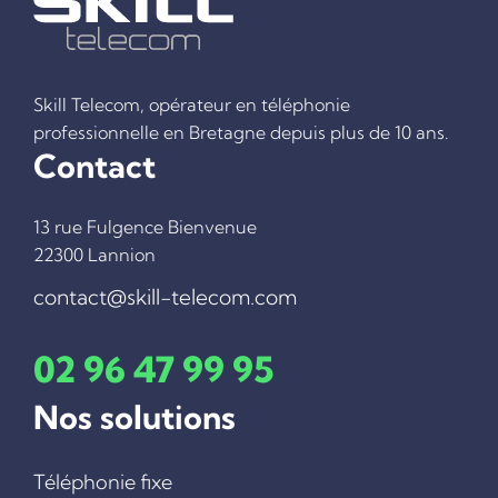
Skill Telecom, opérateur en téléphonie
professionnelle en Bretagne depuis plus de 10 ans.
Contact
13 rue Fulgence Bienvenue
22300 Lannion
ACCUEIL
contact@skill-telecom.com
TÉLÉPHONIE FIXE
TÉLÉPHONIE MOBILE
02 96 47 99 95
INTERNET
TEST ÉLIGIBILITÉ FIBRE OPTIQUE
Nos solutions
INTERNET PAR SATELLITE
COMMUNICATIONS UNIFIÉES
Téléphonie fixe
VPN ET RÉSEAUX