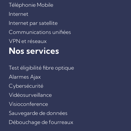
Téléphonie Mobile
CYBERSÉCURITÉ
Internet
ALARMES AJAX
Internet par satellite
VIDÉOSURVEILLANCE
Communications unifiées
VISIOCONFERENCE
SAUVEGARDE DE DONNÉES
VPN et réseaux
DÉBOUCHAGE DE FOURREAUX
Nos services
L’ÉQUIPE
CONTACT
Test éligibilité fibre optique
Alarmes Ajax
Cybersécurité
Vidéosurveillance
Visioconference
Sauvegarde de données
Débouchage de fourreaux