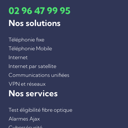
INTERNET PAR SATELLITE
02 96 47 99 95
COMMUNICATIONS UNIFIÉES
Nos solutions
VPN ET RÉSEAUX
CYBERSÉCURITÉ
ALARMES AJAX
Téléphonie fixe
VIDÉOSURVEILLANCE
Téléphonie Mobile
VISIOCONFERENCE
Internet
SAUVEGARDE DE DONNÉES
Internet par satellite
DÉBOUCHAGE DE FOURREAUX
Communications unifiées
L’ÉQUIPE
VPN et réseaux
CONTACT
Nos services
Test éligibilité fibre optique
Alarmes Ajax
Cybersécurité