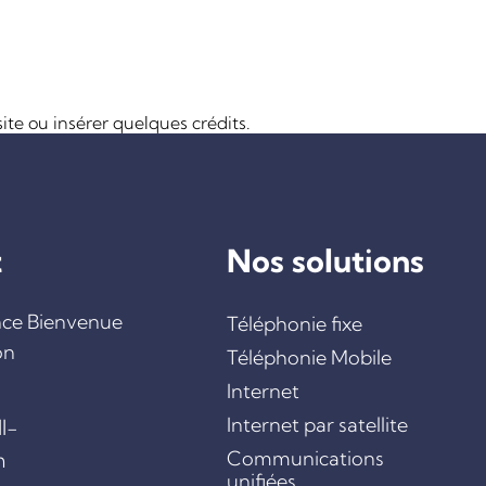
ite ou insérer quelques crédits.
t
Nos solutions
nce Bienvenue
Téléphonie fixe
on
Téléphonie Mobile
Internet
Internet par satellite
l-
m
Communications
unifiées