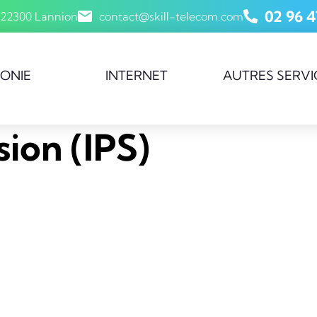
02 96 4
 22300 Lannion
contact@skill-telecom.com
HONIE
INTERNET
AUTRES SERVI
sion (IPS)