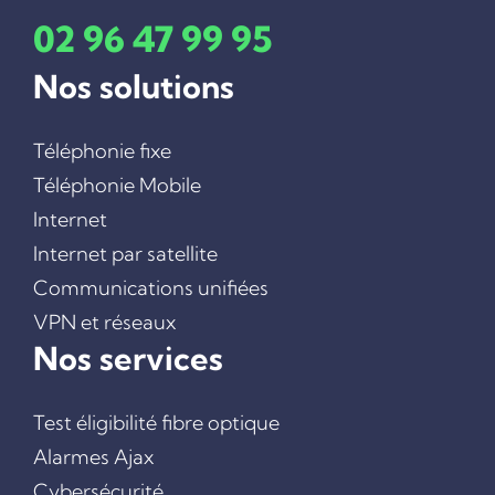
INTERNET
02 96 47 99 95
TEST ÉLIGIBILITÉ FIBRE OPTIQUE
INTERNET PAR SATELLITE
Nos solutions
COMMUNICATIONS UNIFIÉES
VPN ET RÉSEAUX
Téléphonie fixe
CYBERSÉCURITÉ
Téléphonie Mobile
ALARMES AJAX
Internet
VIDÉOSURVEILLANCE
Internet par satellite
VISIOCONFERENCE
Communications unifiées
SAUVEGARDE DE DONNÉES
DÉBOUCHAGE DE FOURREAUX
VPN et réseaux
Nos services
L’ÉQUIPE
CONTACT
Test éligibilité fibre optique
Alarmes Ajax
Cybersécurité